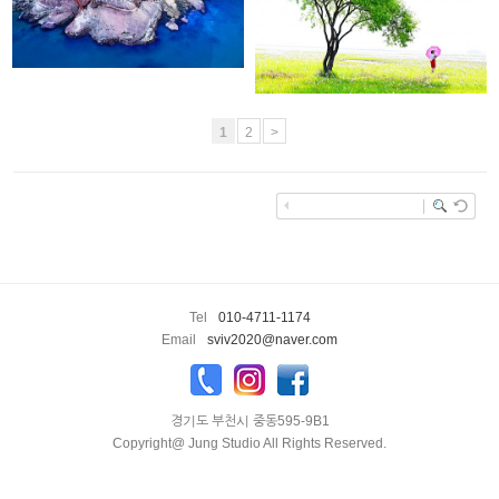
1
2
>
enFree
Tel
010-4711-1174
Email
sviv2020@naver.com
경기도 부천시 중동595-9B1
Copyright@ Jung Studio All Rights Reserved.