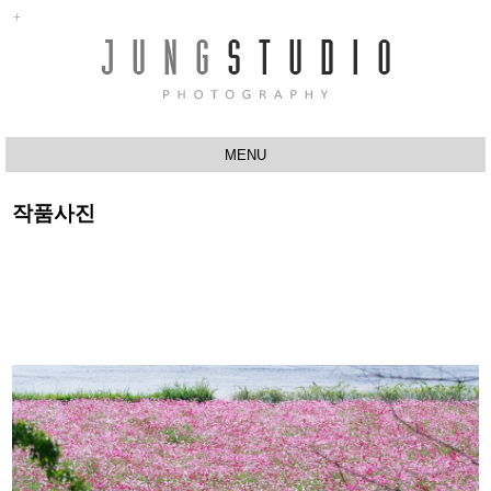
MENU
ABOUT
작품사진
행사촬영
반려동물촬영
유치원
프로필촬영
스튜디오
작품사진
Q&A