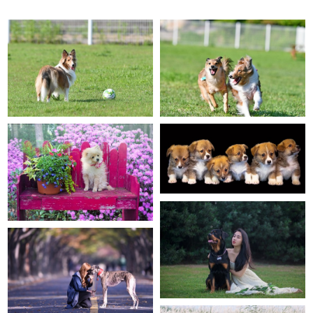
공놀이 좋아 ~~
달려라 ~~
댕댕이
댕댕이
댕댕이