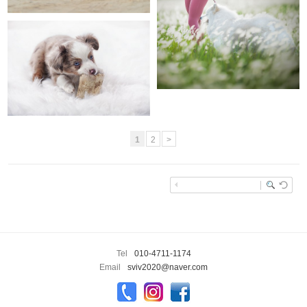
댕댕이
1
2
>
enFree
Tel
010-4711-1174
Email
sviv2020@naver.com