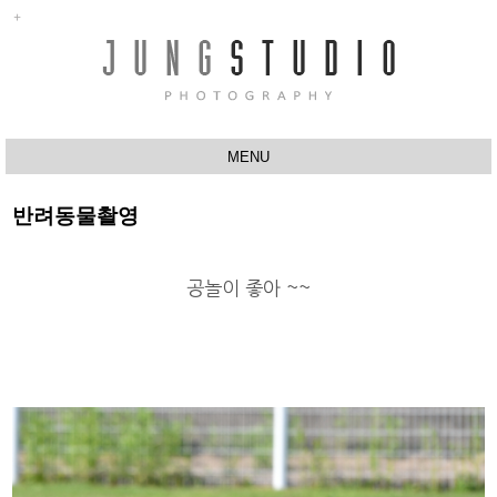
MENU
ABOUT
반려동물촬영
행사촬영
반려동물촬영
공놀이 좋아 ~~
유치원
프로필촬영
스튜디오
작품사진
Q&A