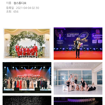
이름 :
정스튜디오
등록일 : 2021-04-04 02:30
조회 : 656
백발소년단
안성기
2021미시즈코리아