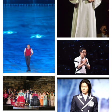
김영화 갈라쇼
kbs명견만리
한복패션쇼