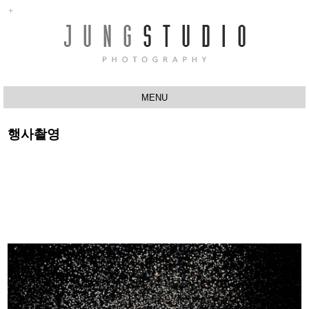
MENU
ABOUT
행사촬영
행사촬영
반려동물촬영
유치원
프로필촬영
스튜디오
작품사진
Q&A