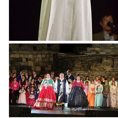
한복패션쇼