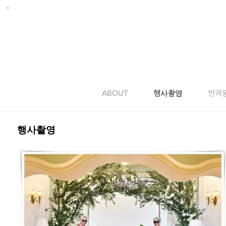
ABOUT
행사촬영
반려
행사촬영
백발소년단