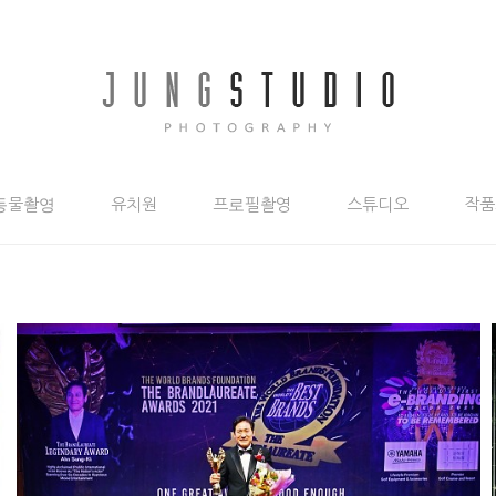
동물촬영
유치원
프로필촬영
스튜디오
작품
안성기