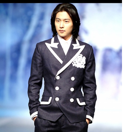
앙드레김 패션쇼