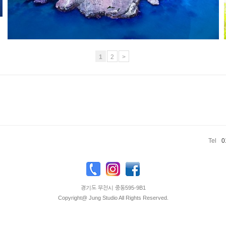
1
2
>
Tel
0
경기도 부천시 중동595-9B1
Copyright@ Jung Studio All Rights Reserved.