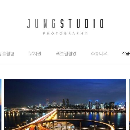
동물촬영
유치원
프로필촬영
스튜디오
작품